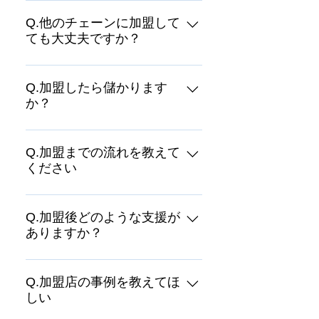
A.販売開始から20年を超えている
チェーンはスーパー乗るだけセッ
Q.他のチェーンに加盟して
ても大丈夫ですか？
トだけです。 その結果、販売から
リースアップまでのノウハウの蓄
A.基本的には他のカーリースチェ
積量が違うと自負しております。
ーンに加盟されている場合、スー
Q.加盟したら儲かります
これらのノウハウは研修や個別ご
か？
パー乗るだけセットの加盟はでき
支援などの場を通じてメンバー様
ません。詳しくはVC本部までお問
へ開示しております。 また、生涯
A.西自動車商会で販売開始して20
合せください。
顧客、生涯入庫作りを目指した仕
年超えの歴史があり、この商品の
Q.加盟までの流れを教えて
組になっているため、残価設定、
ください
お陰で成長させてもらったと実感
延長保証が標準付帯であるなど、
しております。 経営者の取組姿勢
クルマのプロである整備工場が考
A.まずは、VC本部へご連絡頂き担
による影響は大きい様で、本気で
案したメンテンナンス設計になっ
当者とお会い頂き、現在の経営状
Q.加盟後どのような支援が
取りんでおられる経営者のメンバ
ております。 ご契約のお客様の中
ありますか？
況や今後の展望などをお聞かせく
ー様は実績がでております。
には、既にスーパー乗るだけセッ
ださい。 詳しい加盟条件をご案内
トが４回という方もいらっしゃい
A.各種研修を頻繁に開催しており
させて頂き、ご納得いただきまし
ます。
ます。 例えば、導入時に行う基礎
Q.加盟店の事例を教えてほ
たら、ご契約へと進ませて頂きま
しい
研修、販売開始後にはフォローア
す。 実際の販売現場を見たい、と
ップ研修、商談研修、リースアッ
いうご希望も承ってますので、お