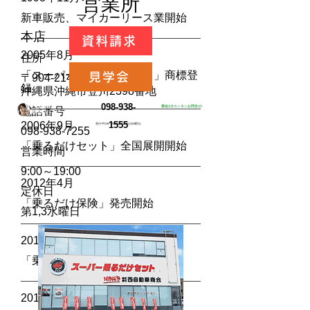
営業所
新車販売、マイカーリース業開始
本店
資料請求
2005年8月
住所
「スーパー乗るだけセット」商標登
見学会
〒904-2142
録
沖縄県沖縄市登川2398番地
098-938-
​最短1分カンタンお問合せ!
お気軽に
​電話番号
​お問合せくださ
い
2006年9月
1555
受付:平日9~17時(定休日:第1,3水曜日)
098-938-7255
「乗るだけセット」全国展開開始
営業時間
9:00～19:00
2012年4月
定休日
「乗るだけ保険」発売開始
第1,3水曜日
2014年8月
「乗るだけ保証」発売開始
2015年1月