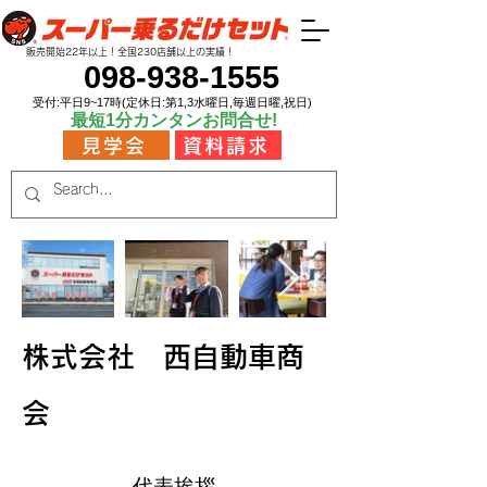
販売開始22年以上！​全国230店舗以上の実績！
098-938-1555
受付:平日9~17時(定休日:第1,3水曜日,毎週日曜,祝日)
​最短1分カンタンお問合せ!
見学会
資料請求
​株式会社 西自動車商
会
​代表挨拶