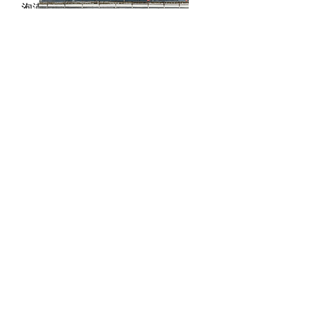
泡瀬店オープン
とよみ店
住所
2015年2月
〒901-0223
「乗るだけNavi＆乗るだけアプリ」
沖縄県豊見城市翁長577-4
提供開始
​電話番号
2016年1月
098-852-2900
豊見城店オープン
営業時間
9:30～18:00
2016年4月
定休日
株式会社西自動車商会へ社名変更
第1,3水曜日
2016年11月
新鈑金工場 設立